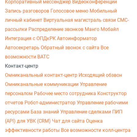
Корпоративный мессенджер
Видеоконференции
Запись разговоров
Голосовое меню
Мобильный
личный кабинет
Виртуальная магистраль связи
СМС-
рассылки
Распределение звонков
Манго Мобайл
Интеграция с ОПДкРК
Автоинформатор
Автосекретарь
Обратный звонок с сайта
Все
возможности ВАТС
Контакт-центр
Омниканальный контакт-центр
Исходящий обзвон
Омниканальные коммуникации
Управление
персоналом
Рабочее место сотрудника
Конструктор
отчетов
Робот-администратор
Управление рабочими
ресурсами
База знаний
Управление сделками
ПИП
(API) для УВК (CRM)
Чат для сайта
Оценка
эффективности работы
Все возможности колл-центра