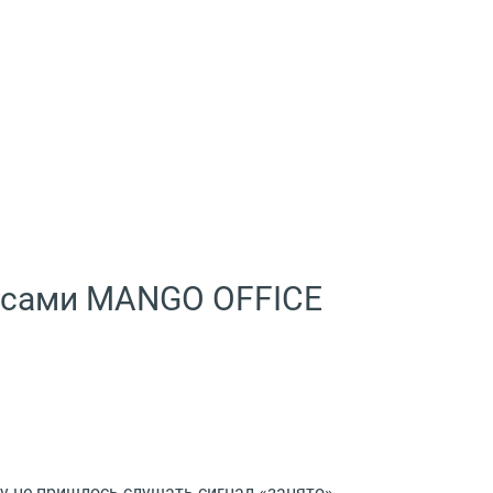
висами MANGO OFFICE
у не пришлось слушать сигнал «занято»