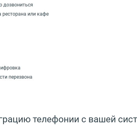
но дозвониться
а ресторана или кафе
шифровка
сти перезвона
грацию телефонии с вашей сист