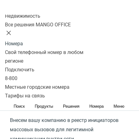
Стоимость
Подключить
Колл-центр
Недвижимость
Все решения MANGO OFFICE
Что входит в услугу?
Номера
Свой телефонный номер в любом
Верификация
регионе
Подключить
Проверим, подходит ли деятельность вашей
8-800
компании для регистрации в реестре инициаторов
Местные городские номера
массовых вызовов
Тарифы на связь
Регистрация
Поиск
Продукты
Решения
Номера
Меню
Внесем вашу компанию в реестр инициаторов
массовых вызовов для легитимной
коммуникации внутри сети