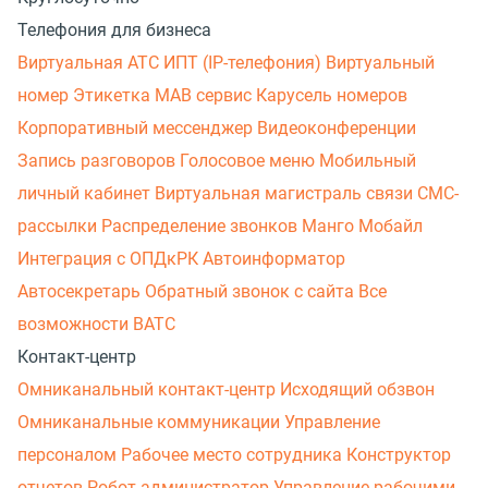
Телефония для бизнеса
Виртуальная АТС
ИПТ (IP-телефония)
Виртуальный
номер
Этикетка
МАВ сервис
Карусель номеров
Корпоративный мессенджер
Видеоконференции
Запись разговоров
Голосовое меню
Мобильный
личный кабинет
Виртуальная магистраль связи
СМС-
рассылки
Распределение звонков
Манго Мобайл
Интеграция с ОПДкРК
Автоинформатор
Автосекретарь
Обратный звонок с сайта
Все
возможности ВАТС
Контакт-центр
Омниканальный контакт-центр
Исходящий обзвон
Омниканальные коммуникации
Управление
персоналом
Рабочее место сотрудника
Конструктор
отчетов
Робот-администратор
Управление рабочими