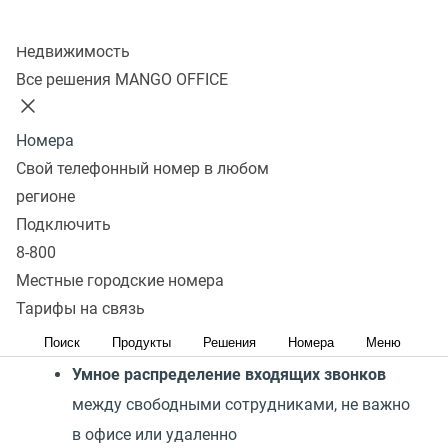
Отправить заявку
Колл-центр
Недвижимость
Все решения MANGO OFFICE
Нас выбирают HR-отделы
Номера
Свой телефонный номер в любом
регионе
Подключить
8-800
Местные городские номера
Автоматизированный обзвон
— меньше
Тарифы на связь
ручных действий, больше времени на
Поиск
Продукты
Решения
Номера
Меню
диалоги с кандидатами
Умное распределение входящих звонков
между свободными сотрудниками, не важно
в офисе или удаленно