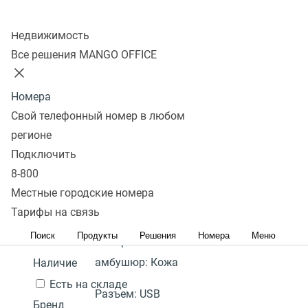
Колл-центр
Показать
Недвижимость
Все решения MANGO OFFICE
В избранном 0 товаров
Сравнить 0 товаров
Номера
Сбросить
Перейти в
USB гарнитура
Фильтры
Yealink UH34 Dual
4 400
Под
Свой телефонный номер в любом
избранное
Популярные
UC
₽
заказ
регионе
Перейти в
Популярные
С высоким рейтингом
Сначала
Подключить
В
Гарантия:
2 года
сравнение
дешевые
Сначала дорогие
8-800
корзину
Акция
Количество "ушей":
Местные городские номера
2 (стерео)
Тарифы на связь
Цена,
руб.:
Поиск
Продукты
Решения
Номера
Меню
Материал
-
амбушюр:
Кожа
Наличие
Есть на складе
Разъем:
USB
Бренд