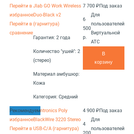
Перейти в
Jlab GO Work Wireless
7 700 ₽
Под заказ
избранное
Duo-Black v2
Для
6
Перейти в
(гарнитура)
пользователей
500
сравнение
Виртуальной
р.
Гарантия:
2 года
АТС
Количество "ушей":
2
В
(стерео)
корзину
Материал амбушюр:
Кожа
Категория:
Средний
Перейти в
Рекомендуем
Plantronics Poly
4 900 ₽
Под заказ
избранное
BlackWire 3220 Stereo
Для
4
Перейти в
USB-C/A (гарнитура)
пользователей
200