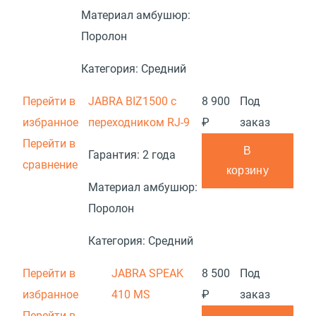
Материал амбушюр:
Поролон
Категория:
Средний
Перейти в
JABRA BIZ1500 с
8 900
Под
избранное
переходником RJ-9
₽
заказ
Перейти в
В
Гарантия:
2 года
сравнение
корзину
Материал амбушюр:
Поролон
Категория:
Средний
Перейти в
JABRA SPEAK
8 500
Под
избранное
410 MS
₽
заказ
Перейти в