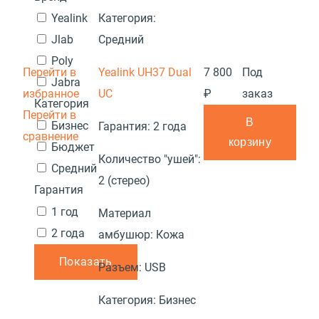
Категория:
Yealink
Средний
Jlab
Poly
Перейти в
Yealink UH37 Dual
7 800
Под
Jabra
избранное
UC
₽
заказ
Категория
Перейти в
В
Бизнес
Гарантия:
2 года
сравнение
корзину
Бюджет
Количество "ушей":
Средний
2 (стерео)
Гарантия
1 год
Материал
2 года
амбушюр:
Кожа
Показать
Разъем:
USB
Категория:
Бизнес