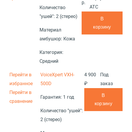
р.
АТС
Количество
"ушей":
2 (стерео)
В
корзину
Материал
амбушюр:
Кожа
Категория:
Средний
Перейти в
VoiceXpert VXH-
4 900
Под
избранное
500D
₽
заказ
Перейти в
В
Гарантия:
1 год
сравнение
корзину
Количество "ушей":
2 (стерео)