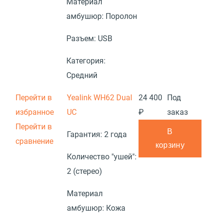
Материал
амбушюр:
Поролон
Разъем:
USB
Категория:
Средний
Перейти в
Yealink WH62 Dual
24 400
Под
избранное
UC
₽
заказ
Перейти в
В
Гарантия:
2 года
сравнение
корзину
Количество "ушей":
2 (стерео)
Материал
амбушюр:
Кожа